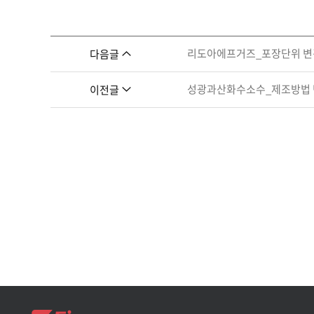
리도아에프거즈_포장단위 변
다음글
성광과산화수소수_제조방법
이전글