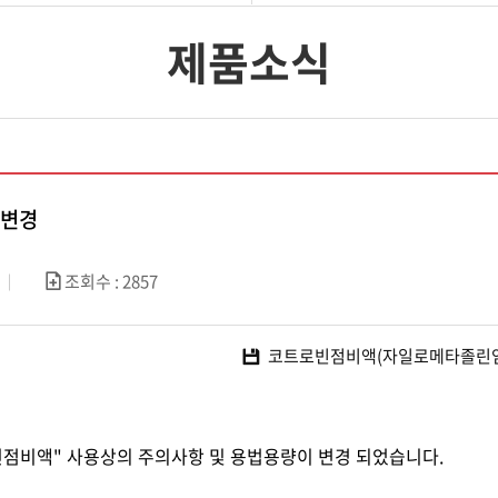
제품소식
 변경
조회수 : 2857
코트로빈점비액(자일로메타졸린염산염
빈점비액" 사용상의 주의사항 및 용법용량이 변경 되었습니다.